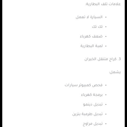
علامات تلف البطارية:
السيارة لا تعمل
تك تك
ضعف كهرباء
لمبة البطارية
3. كراج متنقل الخيران
يشمل:
فحص كمبيوتر سيارات
برمجة كهرباء
تبديل دينمو
تبديل طرمبة بنزين
تبديل مراوح