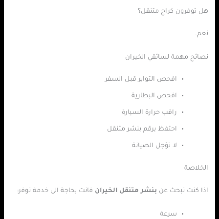
هل توفرون كراج متنقل؟
نعم.
نصائح مهمة لسائقي الخيران
افحص التواير قبل السفر
افحص البطارية
راقب حرارة السيارة
احتفظ برقم بنشر متنقل
لا تؤجل الصيانة
الخلاصة
اذا كنت تبحث عن
بنشر متنقل الخيران
فانت بحاجة الى خدمة توفر:
سرعة