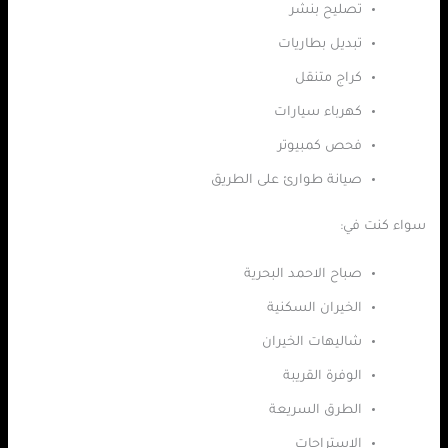
تصليح بنشر
تبديل بطاريات
كراج متنقل
كهرباء سيارات
فحص كمبيوتر
صيانة طوارئ على الطريق
سواء كنت في:
صباح الاحمد البحرية
الخيران السكنية
شاليهات الخيران
الوفرة القريبة
الطرق السريعة
الاستراحات