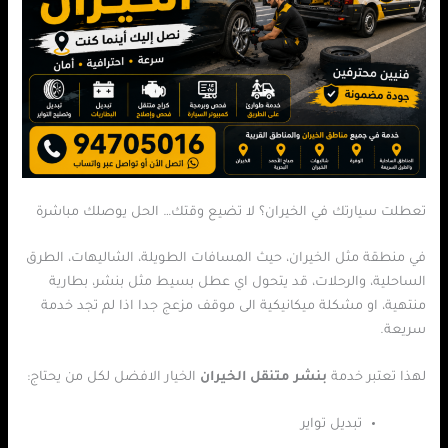
تعطلت سيارتك في الخيران؟ لا تضيع وقتك… الحل يوصلك مباشرة
في منطقة مثل الخيران، حيث المسافات الطويلة، الشاليهات، الطرق
الساحلية، والرحلات، قد يتحول اي عطل بسيط مثل بنشر، بطارية
منتهية، او مشكلة ميكانيكية الى موقف مزعج جدا اذا لم تجد خدمة
سريعة.
لهذا تعتبر خدمة
بنشر متنقل الخيران
الخيار الافضل لكل من يحتاج:
تبديل تواير